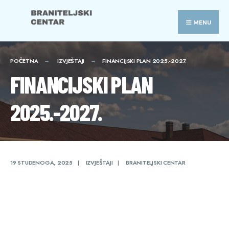
Search
Skip
for:
to
MENU
content
POČETNA
IZVJEŠTAJI
FINANCIJSKI PLAN 2025.-2027.
FINANCIJSKI PLAN
2025.-2027.
19 STUDENOGA, 2025
|
IZVJEŠTAJI
|
BRANITELJSKI CENTAR