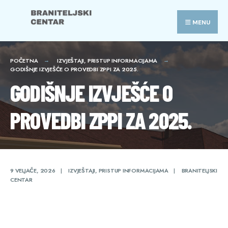
Search
Skip
for:
to
MENU
content
POČETNA
IZVJEŠTAJI
,
PRISTUP INFORMACIJAMA
GODIŠNJE IZVJEŠĆE O PROVEDBI ZPPI ZA 2025.
GODIŠNJE IZVJEŠĆE O
PROVEDBI ZPPI ZA 2025.
9 VELJAČE, 2026
|
IZVJEŠTAJI
,
PRISTUP INFORMACIJAMA
|
BRANITELJSKI
CENTAR