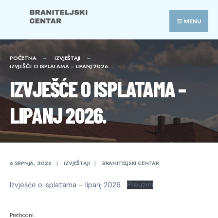
Search
Skip
for:
to
MENU
content
POČETNA
IZVJEŠTAJI
IZVJEŠĆE O ISPLATAMA – LIPANJ 2026.
IZVJEŠĆE O ISPLATAMA –
LIPANJ 2026.
6 SRPNJA, 2026
|
IZVJEŠTAJI
|
BRANITELJSKI CENTAR
Izvješće o isplatama – lipanj 2026.
Preuzmi
Prethodni: