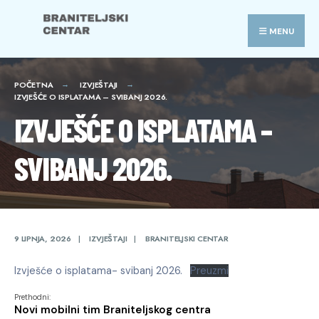
Search
Skip
for:
to
MENU
content
POČETNA
IZVJEŠTAJI
IZVJEŠĆE O ISPLATAMA – SVIBANJ 2026.
IZVJEŠĆE O ISPLATAMA –
SVIBANJ 2026.
9 LIPNJA, 2026
|
IZVJEŠTAJI
|
BRANITELJSKI CENTAR
Izvješće o isplatama- svibanj 2026.
Preuzmi
Prethodni:
Novi mobilni tim Braniteljskog centra