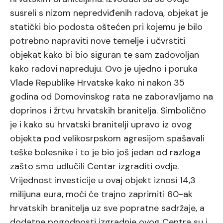
susreli s nizom nepredviđenih radova, objekat je
statički bio podosta oštećen pri kojemu je bilo
potrebno napraviti nove temelje i učvrstiti
objekat kako bi bio siguran te sam zadovoljan
kako radovi napreduju. Ovo je ujedno i poruka
Vlade Republike Hrvatske kako ni nakon 35
godina od Domovinskog rata ne zaboravljamo na
doprinos i žrtvu hrvatskih branitelja. Simbolično
je i kako su hrvatski branitelji upravo iz ovog
objekta pod velikosrpskom agresijom spašavali
teške bolesnike i to je bio još jedan od razloga
zašto smo udlučili Centar izgraditi ovdje.
Vrijednost investicije u ovaj objekt iznosi 14,3
milijuna eura, moći će trajno zaprimiti 60-ak
hrvatskih branitelja uz sve popratne sadržaje, a
dodatne pogodnosti izgradnje ovog Centra su i