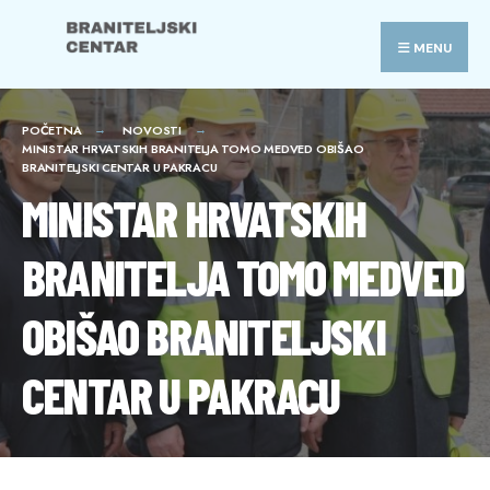
Search
Skip
for:
to
MENU
content
POČETNA
NOVOSTI
MINISTAR HRVATSKIH BRANITELJA TOMO MEDVED OBIŠAO
BRANITELJSKI CENTAR U PAKRACU
MINISTAR HRVATSKIH
BRANITELJA TOMO MEDVED
OBIŠAO BRANITELJSKI
CENTAR U PAKRACU