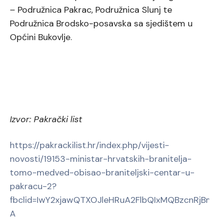
– Podružnica Pakrac, Podružnica Slunj te
Podružnica Brodsko-posavska sa sjedištem u
Općini Bukovlje.
Izvor: Pakrački list
https://pakrackilist.hr/index.php/vijesti-
novosti/19153-ministar-hrvatskih-branitelja-
tomo-medved-obisao-braniteljski-centar-u-
pakracu-2?
fbclid=IwY2xjawQTXOJleHRuA2FlbQIxMQBzcnRj
A