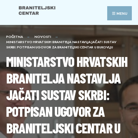
Search
Skip
for:
to
MENU
content
POČETNA
NOVOSTI
MINISTARSTVO HRVATSKIH BRANITELJA NASTAVLJA JAČATI SUSTAV
SKRBI: POTPISAN UGOVOR ZA BRANITELJSKI CENTAR U BUKOVLJU
MINISTARSTVO HRVATSKIH
BRANITELJA NASTAVLJA
JAČATI SUSTAV SKRBI:
POTPISAN UGOVOR ZA
BRANITELJSKI CENTAR U