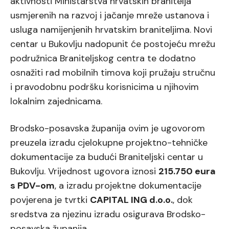
aktivnosti Ministarstva hrvatskih branitelja
usmjerenih na razvoj i jačanje mreže ustanova i
usluga namijenjenih hrvatskim braniteljima. Novi
centar u Bukovlju nadopunit će postojeću mrežu
podružnica Braniteljskog centra te dodatno
osnažiti rad mobilnih timova koji pružaju stručnu
i pravodobnu podršku korisnicima u njihovim
lokalnim zajednicama.
Brodsko-posavska županija ovim je ugovorom
preuzela izradu cjelokupne projektno-tehničke
dokumentacije za budući Braniteljski centar u
Bukovlju. Vrijednost ugovora iznosi
215.750 eura
s PDV-om
, a izradu projektne dokumentacije
povjerena je tvrtki
CAPITAL ING d.o.o.
, dok
sredstva za njezinu izradu osigurava Brodsko-
posavska županija.