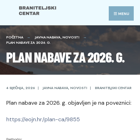
Search
Skip
for:
to
MENU
content
POČETNA
JAVNA NABAVA
,
NOVOSTI
PLAN NABAVE ZA 2026. G.
PLAN NABAVE ZA 2026. G.
4 SIJEČNJA, 2026
|
JAVNA NABAVA
,
NOVOSTI
|
BRANITELJSKI CENTAR
Plan nabave za 2026. g. objavljen je na poveznici:
https://eojn.hr/plan-ca/9855
Prethodni: