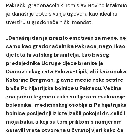
Pakrački gradonačelnik Tomislav Novinc istaknuo
je današnje potpisivanje ugovora kao idealnu
uvertiru u gradonačelnički mandat.
„Današnji dan je izrazito emotivan za mene, ne
samo kao gradonačelnika Pakraca, nego i kao
djeteta hrvatskog branitelja, kao bivšeg
predsjednika Udruge djece branitelja
Domovinskog rata Pakrac-Lipik, ali i kao unuka
Katarine Bergman, glavne medicinske sestre
bivše Psihijatrijske bolnice u Pakracu. Većina
zna priču i legendu kako su tijekom evakuacije
bolesnika i medicinskog osoblja iz Psihijatrijske
bolnice posljednji iz iste izašli pokojni dr. Zelić i
moja baka, a koji su tom prilikom s namjerom
ostavili vrata otvorena u čvrstoj vjeri kako će