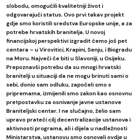
slobodu, omogućili kvalitetniji život i
odgovarajući status. Ovo prvi takav projekt
gdje smo koristili sredstva Europske unije, a za
potrebe hrvatskih branitelja. U novoj
financijskoj perspektivi izgradit ćemo još pet
centara – u Virovitici, Krapini, Senju, i Biogradu
na Moru. Najveći će biti u Slavoniji, u Osijeku.
Prepoznavši potrebu da su mnogi hrvatski
branitelji u situaciji da ne mogu brinuti sami o
sebi, donio sam odluku, započeli smo s
pripremama, izmijenili smo zakon kao osnovnu
pretpostavku za osnivanje javne ustanove
Braniteljski centar. I ne slučajno, želio sam
upravo prateći cilj decentralizacije ustanova i
aktivnosti programa, ali i dijela u nadležnosti
Ministarstva, ustanovu smo osnovali ovdje u