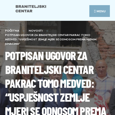
Search
Skip
for:
to
MENU
content
POČETNA
NOVOSTI
POTPISAN UGOVOR ZA BRANITELJSKI CENTAR PAKRAC TOMO
MEDVED: “USPJEŠNOST ZEMLJE MJERI SE ODNOSOM PREMA NJENIM
JUNACIMA”
POTPISAN UGOVOR ZA
BRANITELJSKI CENTAR
PAKRAC TOMO MEDVED:
“USPJEŠNOST ZEMLJE
MJERI SE ODNOSOM PREMA