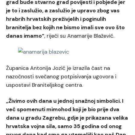
grad bude stvarno grad povijesti i pobjede jer
je to i zaslužio, a zaslužio je upravo zbog vas
hrabrih hrvatskih preživjelih i poginulih
branitelja bez kojih ne bismo imali sve ovo što
danas imamo”
, riječi su Anamarije Blažević.
Županica Antonija Jozić je izrazila čast na
nazočnosti svečanog potpisivanja ugovora i
uspostavi Braniteljskog centra.
„Živimo ovih dana u jednoj snažnoj simbolici. I
već spomenuti mimohod koji je bio prije dva
dana u gradu Zagrebu, gdje je prikazana velika
hrvatska vojna sila, samo 35 godina od onog
prvog dana kad smo ga utemeljili kao naš Dan