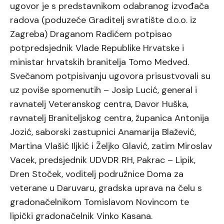
ugovor je s predstavnikom odabranog izvođača
radova (poduzeće Graditelj svratište d.o.o. iz
Zagreba) Draganom Radićem potpisao
potpredsjednik Vlade Republike Hrvatske i
ministar hrvatskih branitelja Tomo Medved.
Svečanom potpisivanju ugovora prisustvovali su
uz poviše spomenutih – Josip Lucić, general i
ravnatelj Veteranskog centra, Davor Huška,
ravnatelj Braniteljskog centra, županica Antonija
Jozić, saborski zastupnici Anamarija Blažević,
Martina Vlašić Iljkić i Željko Glavić, zatim Miroslav
Vacek, predsjednik UDVDR RH, Pakrac – Lipik,
Dren Stoček, voditelj podružnice Doma za
veterane u Daruvaru, gradska uprava na čelu s
gradonačelnikom Tomislavom Novincom te
lipički gradonačelnik Vinko Kasana.