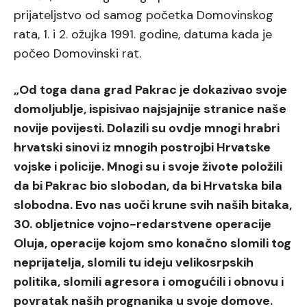
prijateljstvo od samog početka Domovinskog
rata, 1. i 2. ožujka 1991. godine, datuma kada je
počeo Domovinski rat.
„Od toga dana grad Pakrac je dokazivao svoje
domoljublje, ispisivao najsjajnije stranice naše
novije povijesti. Dolazili su ovdje mnogi hrabri
hrvatski sinovi iz mnogih postrojbi Hrvatske
vojske i policije. Mnogi su i svoje živote položili
da bi Pakrac bio slobodan, da bi Hrvatska bila
slobodna. Evo nas uoči krune svih naših bitaka,
30. obljetnice vojno-redarstvene operacije
Oluja, operacije kojom smo konačno slomili tog
neprijatelja, slomili tu ideju velikosrpskih
politika, slomili agresora i omogućili i obnovu i
povratak naših prognanika u svoje domove.