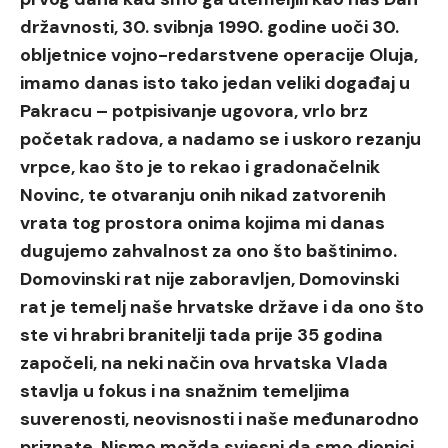
državnosti, 30. svibnja 1990. godine uoči 30.
obljetnice vojno-redarstvene operacije Oluja,
imamo danas isto tako jedan veliki događaj u
Pakracu – potpisivanje ugovora, vrlo brz
početak radova, a nadamo se i uskoro rezanju
vrpce, kao što je to rekao i gradonačelnik
Novinc, te otvaranju onih nikad zatvorenih
vrata tog prostora onima kojima mi danas
dugujemo zahvalnost za ono što baštinimo.
Domovinski rat nije zaboravljen, Domovinski
rat je temelj naše hrvatske države i da ono što
ste vi hrabri branitelji tada prije 35 godina
započeli, na neki način ova hrvatska Vlada
stavlja u fokus i na snažnim temeljima
suverenosti, neovisnosti i naše međunarodno
priznate. Nismo možda svjesni da smo dionici