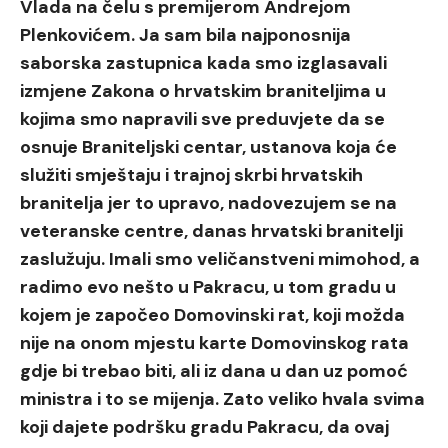
Vlada na čelu s premijerom Andrejom
Plenkovićem. Ja sam bila najponosnija
saborska zastupnica kada smo izglasavali
izmjene Zakona o hrvatskim braniteljima u
kojima smo napravili sve preduvjete da se
osnuje Braniteljski centar, ustanova koja će
služiti smještaju i trajnoj skrbi hrvatskih
branitelja jer to upravo, nadovezujem se na
veteranske centre, danas hrvatski branitelji
zaslužuju. Imali smo veličanstveni mimohod, a
radimo evo nešto u Pakracu, u tom gradu u
kojem je započeo Domovinski rat, koji možda
nije na onom mjestu karte Domovinskog rata
gdje bi trebao biti, ali iz dana u dan uz pomoć
ministra i to se mijenja. Zato veliko hvala svima
koji dajete podršku gradu Pakracu, da ovaj