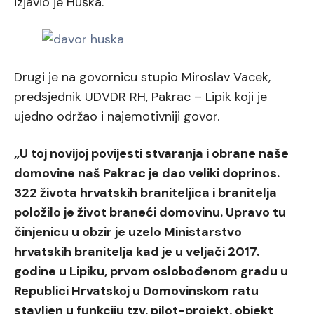
izjavio je Huška.
Drugi je na govornicu stupio Miroslav Vacek,
predsjednik UDVDR RH, Pakrac – Lipik koji je
ujedno održao i najemotivniji govor.
„U toj novijoj povijesti stvaranja i obrane naše
domovine naš Pakrac je dao veliki doprinos.
322 života hrvatskih braniteljica i branitelja
položilo je život braneći domovinu. Upravo tu
činjenicu u obzir je uzelo Ministarstvo
hrvatskih branitelja kad je u veljači 2017.
godine u Lipiku, prvom oslobođenom gradu u
Republici Hrvatskoj u Domovinskom ratu
stavljen u funkciju tzv. pilot-projekt, objekt