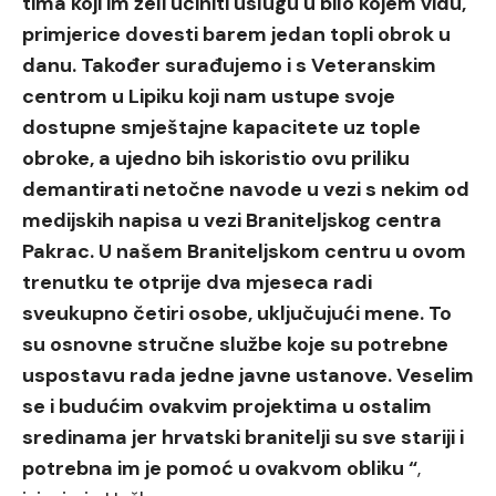
tima koji im želi učiniti uslugu u bilo kojem vidu,
primjerice dovesti barem jedan topli obrok u
danu. Također surađujemo i s Veteranskim
centrom u Lipiku koji nam ustupe svoje
dostupne smještajne kapacitete uz tople
obroke, a ujedno bih iskoristio ovu priliku
demantirati netočne navode u vezi s nekim od
medijskih napisa u vezi Braniteljskog centra
Pakrac. U našem Braniteljskom centru u ovom
trenutku te otprije dva mjeseca radi
sveukupno četiri osobe, uključujući mene. To
su osnovne stručne službe koje su potrebne
uspostavu rada jedne javne ustanove. Veselim
se i budućim ovakvim projektima u ostalim
sredinama jer hrvatski branitelji su sve stariji i
potrebna im je pomoć u ovakvom obliku “
,