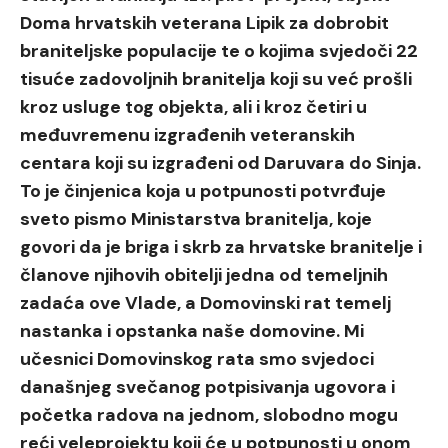
Doma hrvatskih veterana Lipik za dobrobit
braniteljske populacije te o kojima svjedoči 22
tisuće zadovoljnih branitelja koji su već prošli
kroz usluge tog objekta, ali i kroz četiri u
međuvremenu izgrađenih veteranskih
centara koji su izgrađeni od Daruvara do Sinja.
To je činjenica koja u potpunosti potvrđuje
sveto pismo Ministarstva branitelja, koje
govori da je briga i skrb za hrvatske branitelje i
članove njihovih obitelji jedna od temeljnih
zadaća ove Vlade, a Domovinski rat temelj
nastanka i opstanka naše domovine. Mi
učesnici Domovinskog rata smo svjedoci
današnjeg svečanog potpisivanja ugovora i
početka radova na jednom, slobodno mogu
reći veleprojektu koji će u potpunosti u onom