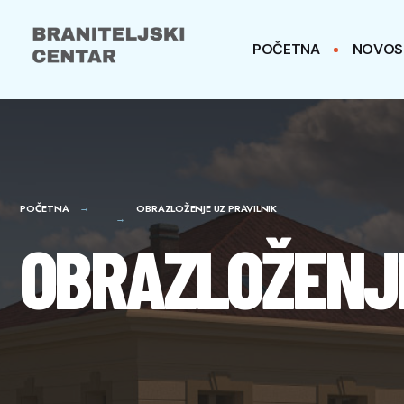
for:
Skip
to
POČETNA
NOVOS
content
POČETNA
OBRAZLOŽENJE UZ PRAVILNIK
OBRAZLOŽENJE