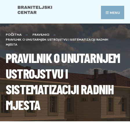
Search
Skip
for:
to
MENU
content
POČETNA
PRAVILNICI
PRAVILNIK O UNUTARNJEM USTROJSTVU I SISTEMATIZACIJI RADNIH
MJESTA
PRAVILNIK O UNUTARNJEM
USTROJSTVU I
SISTEMATIZACIJI RADNIH
MJESTA