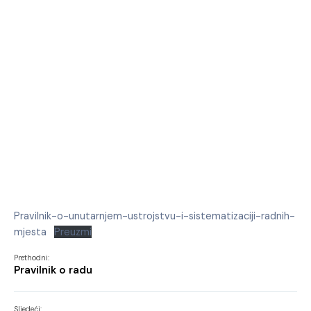
Pravilnik-o-unutarnjem-ustrojstvu-i-sistematizaciji-radnih-
mjesta
Preuzmi
Prethodni:
Pravilnik o radu
Sljedeći: