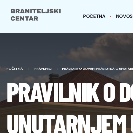
for:
Skip
to
POČETNA
NOVOS
content
POČETNA
PRAVILNICI
PRAVILNIK O DOPUNI PRAVILNIKA O UNUTARN
PRAVILNIK O D
UNUTARNJEM 