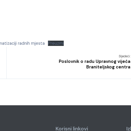
atizaciji radnih mjesta
Preuzmi
Sljedeći:
Poslovnik o radu Upravnog vijeća
Braniteljskog centra
Korisni linkovi
I