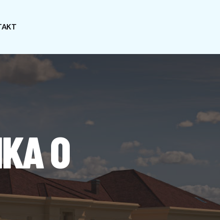
TAKT
IKA O