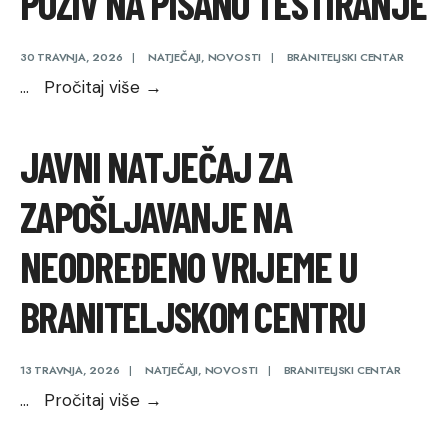
POZIV NA PISANO TESTIRANJE
–
TRAVANJ
2026.
30 TRAVNJA, 2026
|
NATJEČAJI
,
NOVOSTI
|
BRANITELJSKI CENTAR
POZIV
...
Pročitaj više
→
NA
PISANO
JAVNI NATJEČAJ ZA
TESTIRANJE
ZAPOŠLJAVANJE NA
NEODREĐENO VRIJEME U
BRANITELJSKOM CENTRU
13 TRAVNJA, 2026
|
NATJEČAJI
,
NOVOSTI
|
BRANITELJSKI CENTAR
Javni
...
Pročitaj više
→
natječaj za