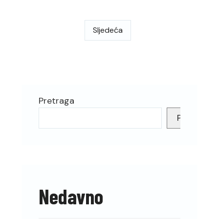
stranica
Financijskog
plana
objava
Braniteljskog
Sljedeća
centra
za
2025.
godinu
Pretraga
Pretraga
Nedavno