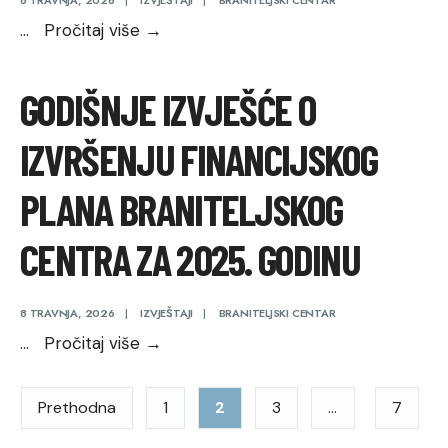
8 TRAVNJA, 2026
|
IZVJEŠTAJI
|
BRANITELJSKI CENTAR
Zaključak
...
Pročitaj više
→
o
usvajanju
GODIŠNJE IZVJEŠĆE O
Izvješća
o
IZVRŠENJU FINANCIJSKOG
radu
Braniteljskog
PLANA BRANITELJSKOG
centra
CENTRA ZA 2025. GODINU
za
2025.godinu
8 TRAVNJA, 2026
|
IZVJEŠTAJI
|
BRANITELJSKI CENTAR
Godišnje
...
Pročitaj više
→
izvješće
Brojevi
o
Prethodna
1
2
3
…
7
izvršenju