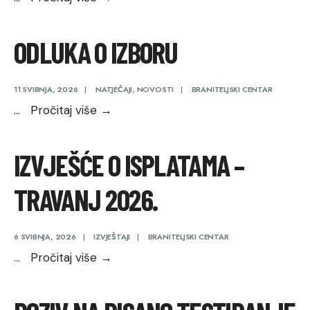
Dan
državnosti
ODLUKA O IZBORU
Republike
Hrvatske
–
11 SVIBNJA, 2026
|
NATJEČAJI
,
NOVOSTI
|
BRANITELJSKI CENTAR
30.
ODLUKA
...
Pročitaj više
→
svibanj
O
IZBORU
IZVJEŠĆE O ISPLATAMA –
TRAVANJ 2026.
6 SVIBNJA, 2026
|
IZVJEŠTAJI
|
BRANITELJSKI CENTAR
IZVJEŠĆE
...
Pročitaj više
→
O
ISPLATAMA