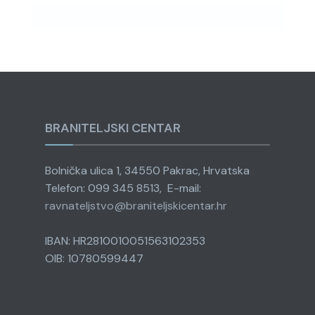
BRANITELJSKI CENTAR
Bolnička ulica 1, 34550 Pakrac, Hrvatska
Telefon: 099 345 8513, E-mail:
ravnateljstvo@
braniteljskicentar.hr
IBAN: HR2810010051563102353
OIB: 10780599447