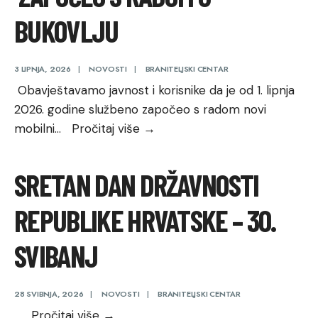
BUKOVLJU
3 LIPNJA, 2026
|
NOVOSTI
|
BRANITELJSKI CENTAR
Obavještavamo javnost i korisnike da je od 1. lipnja
2026. godine službeno započeo s radom novi
Novi
mobilni
...
Pročitaj više
→
mobilni
tim
SRETAN DAN DRŽAVNOSTI
Braniteljskog
centra
REPUBLIKE HRVATSKE – 30.
započeo
s
SVIBANJ
radom
u
28 SVIBNJA, 2026
|
NOVOSTI
|
BRANITELJSKI CENTAR
Bukovlju
Sretan
...
Pročitaj više
→